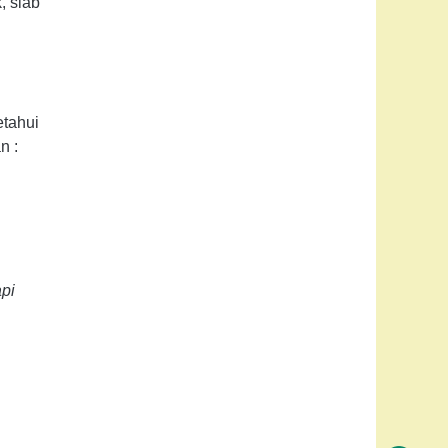
, slab
etahui
n :
api