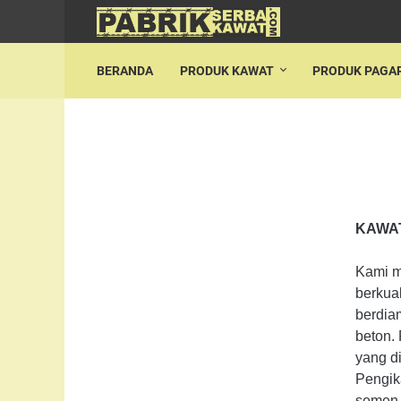
BERANDA
PRODUK KAWAT
PRODUK PAGA
KAWAT
Kami m
berkua
berdiam
beton. 
yang di
Pengik
semen 