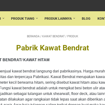
R
PRODUK TIANG
PRODUK LAINNYA
BLOG
KON
BERANDA
/
KAWAT BENDRAT
/
PRODUK
Pabrik Kawat Bendrat
 BENDRAT/ KAWAT HITAM
enjual kawat bendrat langsung dari pabrikasinya. Harga murah
litas dan terpercaya Pabrikasi. Kawat Bendrat merupakan kawa
eter kecil berwarna hitam, sering disebut kawat hitam atau ka
Fungsi kawat bendrat adalah untuk mengikat besi beton ulir ata
jadikan sebagai tulangan untuk shearwall, floor deck, atau lain
atan dilakukan agar rangkaian tidak lepas saat akan diberikan
& pasir. Agar baja tulangan saling terikat dengan kuat maka ka