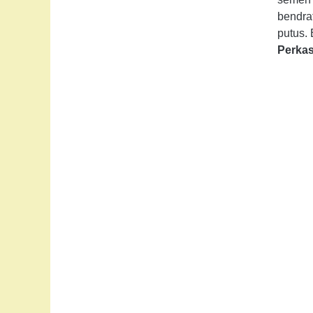
bendra
putus.
Perka