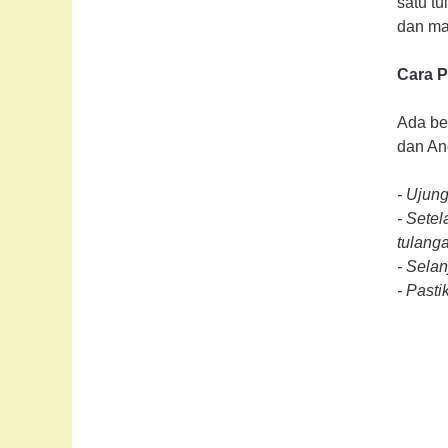
satu tu
dan ma
Cara 
Ada be
dan And
- Ujun
- Sete
tulang
- Sela
- Pasti