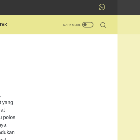
TAK
,
t yang
wat
u polos
nya.
 adukan
wat