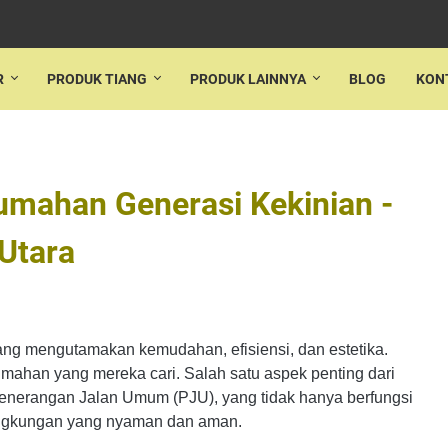
R
PRODUK TIANG
PRODUK LAINNYA
BLOG
KON
umahan Generasi Kekinian -
Utara
ang mengutamakan kemudahan, efisiensi, dan estetika.
rumahan yang mereka cari. Salah satu aspek penting dari
Penerangan Jalan Umum (PJU), yang tidak hanya berfungsi
lingkungan yang nyaman dan aman.