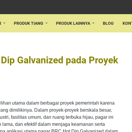
R
PRODUK TIANG
PRODUK LAINNYA
BLOG
KON
 Dip Galvanized pada Proyek
ilihan utama dalam berbagai proyek pemerintah karena
ang dimilikinya. Dalam proyek-proyek berskala besar,
tri, fasilitas umum, dan ruang terbuka hijau, pagar ini
 lama, dan efektif dalam menjaga keamanan serta
pa aplikasi utama pagar BRC Hot Dip Galvanized dalam