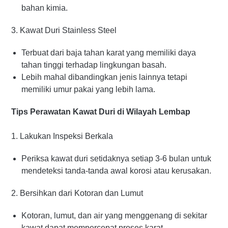
bahan kimia.
3. Kawat Duri Stainless Steel
Terbuat dari baja tahan karat yang memiliki daya
tahan tinggi terhadap lingkungan basah.
Lebih mahal dibandingkan jenis lainnya tetapi
memiliki umur pakai yang lebih lama.
Tips Perawatan Kawat Duri di Wilayah Lembap
1. Lakukan Inspeksi Berkala
Periksa kawat duri setidaknya setiap 3-6 bulan untuk
mendeteksi tanda-tanda awal korosi atau kerusakan.
2. Bersihkan dari Kotoran dan Lumut
Kotoran, lumut, dan air yang menggenang di sekitar
kawat dapat mempercepat proses karat.