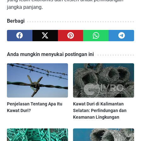
jangka panjang.
Berbagi
Anda mungkin menyukai postingan ini
Penjelasan Tentang Apa Itu
Kawat Duri di Kalimantan
Kawat Duri?
Selatan: Perlindungan dan
Keamanan Lingkungan