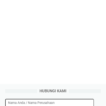
HUBUNGI KAMI
Nama Anda / Nama Perusahaan