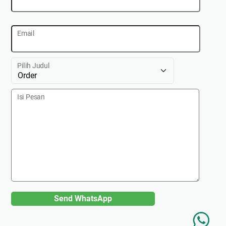
Email
Pilih Judul
Isi Pesan
Send WhatsApp