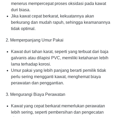
menerus mempercepat proses oksidasi pada kawat
duri biasa.
Jika kawat cepat berkarat, kekuatannya akan
berkurang dan mudah rapuh, sehingga keamanannya
tidak optimal.
2. Memperpanjang Umur Pakai
Kawat duri tahan karat, seperti yang terbuat dari baja
galvanis atau dilapisi PVC, memiliki ketahanan lebih
lama terhadap korosi.
Umur pakai yang lebih panjang berarti pemilik tidak
perlu sering mengganti kawat, menghemat biaya
perawatan dan penggantian.
3. Mengurangi Biaya Perawatan
Kawat yang cepat berkarat memerlukan perawatan
lebih sering, seperti pembersihan dan pengecatan