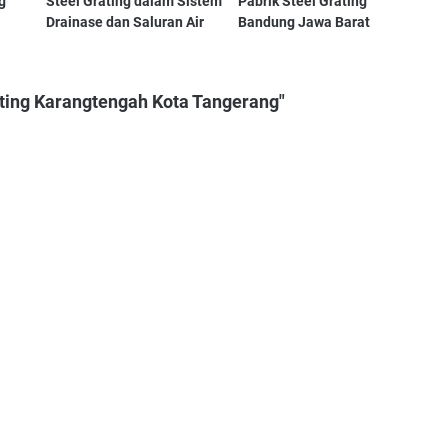
g
Steel Grating dalam Sistem
Pabrik Steel Grating
Drainase dan Saluran Air
Bandung Jawa Barat
ating Karangtengah Kota Tangerang"