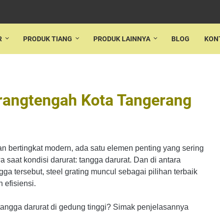
R
PRODUK TIANG
PRODUK LAINNYA
BLOG
KON
arangtengah Kota Tangerang
n bertingkat modern, ada satu elemen penting yang sering
saat kondisi darurat: tangga darurat. Dan di antara
a tersebut, steel grating muncul sebagai pilihan terbaik
efisiensi.
tangga darurat di gedung tinggi? Simak penjelasannya