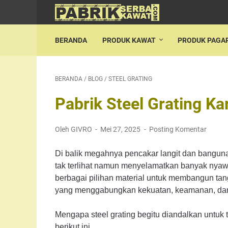
BERANDA
PRODUK KAWAT
PRODUK PAGA
BERANDA
/
BLOG
/
STEEL GRATING
Pabrik Steel Grating K
Oleh GIVRO
Mei 27, 2025
Posting Komentar
Di balik megahnya pencakar langit dan banguna
tak terlihat namun menyelamatkan banyak nyawa 
berbagai pilihan material untuk membangun tangg
yang menggabungkan kekuatan, keamanan, dan 
Mengapa steel grating begitu diandalkan untuk 
berikut ini.