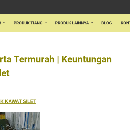
R
PRODUK TIANG
PRODUK LAINNYA
BLOG
KON
arta Termurah | Keuntungan
let
K KAWAT SILET